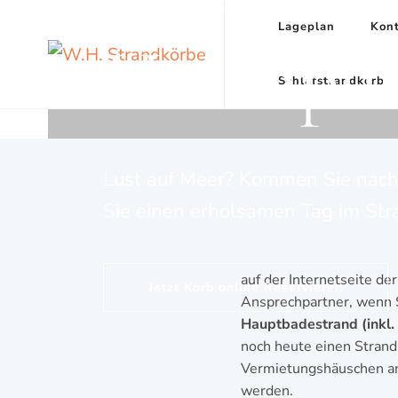
Lageplan
Kont
Hasenpu
W.H. Strandkörbe
Schlafstrandkorb
Lust auf Meer? Kommen Sie nach
Sie einen erholsamen Tag im Str
auf der Internetseite de
Jetzt Korb online Reservieren
Ansprechpartner, wenn S
Hauptbadestrand (inkl.
noch heute einen Strandk
Vermietungshäuschen a
werden.