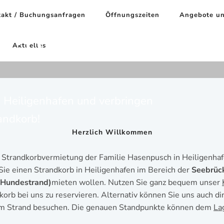
akt / Buchungsanfragen
Öffnungszeiten
Angebote un
sch
Aktuelles
 Heiligenhafen und verbringen
andkorb!
Herzlich Willkommen
r Strandkorbvermietung der Familie Hasenpusch in Heiligenhafe
ie einen Strandkorb in Heiligenhafen im Bereich der
Seebrüc
 Hundestrand)
mieten wollen. Nutzen Sie ganz bequem unser
orb bei uns zu reservieren. Alternativ können Sie uns auch di
m Strand besuchen. Die genauen Standpunkte können dem
La