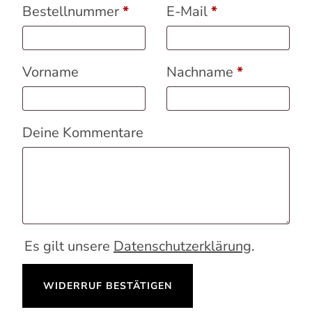
erforderlich
erforderlich
Bestellnummer
Page URI *erforderlich
*
E-Mail
*
erforderlic
Vorname
Nachname
*
Deine Kommentare
Es gilt unsere
Datenschutzerklärung
.
WIDERRUF BESTÄTIGEN